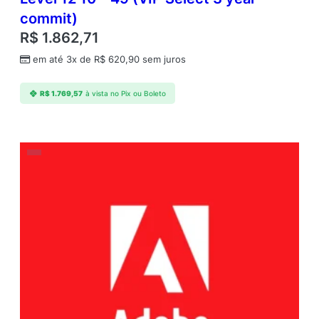
commit)
R$
1.862,71
em até 3x de
R$
620,90
sem juros
R$
1.769,57
à vista no Pix ou Boleto