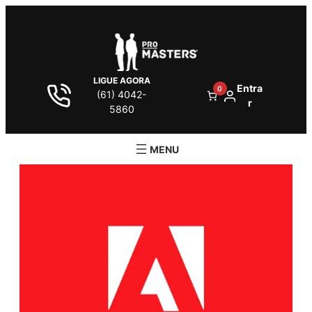
LIGUE AGORA
Entra
0
(61) 4042-
r
5860