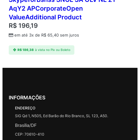
AqY2 APCorporateOpen
ValueAdditional Product
R$
196,19
em até 3x de
R$
65,40
sem juros
R$
186,38
à vista no Pix ou Boleto
INFORMAÇÕES
ENDEREÇO
SIG Qd 1, N505, Ed Barão do Rio Branco, SL 123, A50.
Brasília/DF
CEP: 70610-410