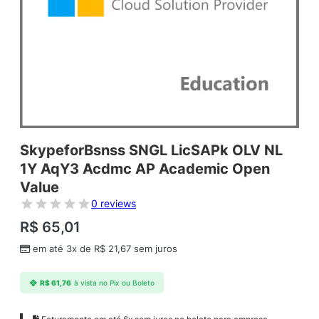
SkypeforBsnss SNGL LicSAPk OLV NL
1Y AqY3 Acdmc AP Academic Open
Value
0 reviews
R$
65,01
em até 3x de
R$
21,67
sem juros
R$
61,76
à vista no Pix ou Boleto