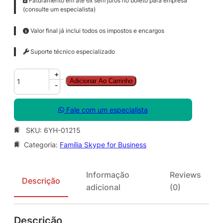
Faturamento em até 6x sem juros no boleto para empresa
(consulte um especialista)
Valor final já inclui todos os impostos e encargos
Suporte técnico especializado
S
+
Adicionar Ao Carrinho
k
-
y
p
Fale com um especialista
e
f
SKU:
6YH-01215
o
Categoria:
Família Skype for Business
r
B
s
Informação
Reviews
n
Descrição
adicional
(0)
s
s
S
Descrição
N