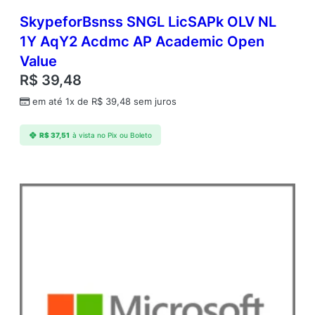
SkypeforBsnss SNGL LicSAPk OLV NL
1Y AqY2 Acdmc AP Academic Open
Value
R$
39,48
em até 1x de
R$
39,48
sem juros
R$
37,51
à vista no Pix ou Boleto