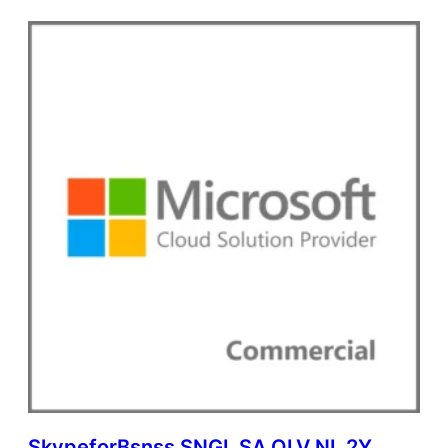
SkypeforBsnss SNGL SA OLV NL 2Y