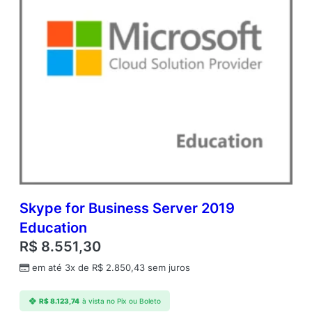
u
e
q
u
a
n
t
i
d
a
d
e
Skype for Business Server 2019
Education
R$
8.551,30
em até 3x de
R$
2.850,43
sem juros
R$
8.123,74
à vista no Pix ou Boleto