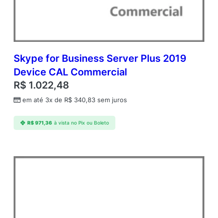
c
d
m
c
A
P
Skype for Business Server Plus 2019
A
Device CAL Commercial
c
R$
1.022,48
a
d
em até 3x de
R$
340,83
sem juros
e
m
R$
971,36
à vista no Pix ou Boleto
i
c
O
p
e
n
V
a
l