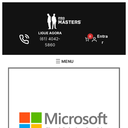
LIGUE AGORA
Entra
0
(61) 4042-
r
5860