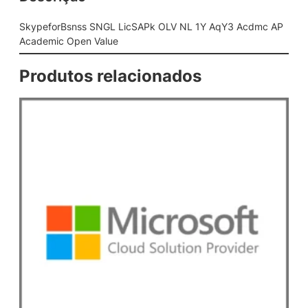
G
L
SkypeforBsnss SNGL LicSAPk OLV NL 1Y AqY3 Acdmc AP
L
Academic Open Value
i
c
Produtos relacionados
S
A
P
k
O
L
V
N
L
1
Y
A
q
Y
3
A