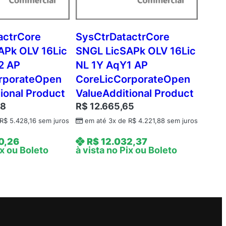
actrCore
SysCtrDatactrCore
APk OLV 16Lic
SNGL LicSAPk OLV 16Lic
2 AP
NL 1Y AqY1 AP
rporateOpen
CoreLicCorporateOpen
ional Product
ValueAdditional Product
48
R$
12.665,65
R$
5.428,16
sem juros
em até 3x de
R$
4.221,88
sem juros
0,26
R$
12.032,37
ix ou Boleto
à vista no Pix ou Boleto