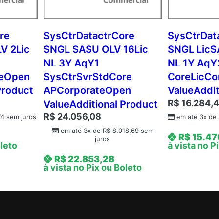
L
1
Y
re
SysCtrDatactrCore
SysCtrDat
A
V 2Lic
SNGL SASU OLV 16Lic
SNGL LicS
q
NL 3Y AqY1
NL 1Y AqY
Y
teOpen
SysCtrSvrStdCore
CoreLicCo
2
Product
APCorporateOpen
ValueAddit
A
R$
16.284,
ValueAdditional Product
c
d
R$
24.056,08
74
sem juros
em até 3x de
m
em até 3x de
R$
8.018,69
sem
R$
15.47
c
juros
oleto
à vista no P
A
R$
22.853,28
P
à vista no Pix ou Boleto
C
o
r
e