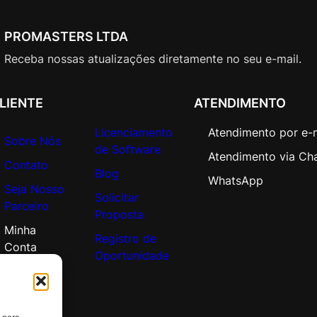
L
i
PROMASTERS LTDA
c
A
Receba nossas atualizações diretamente no seu e-mail.
c
a
LIENTE
ATENDIMENTO
d
e
Licenciamento
Atendimento por e-
m
Sobre Nós
de Software
Atendimento via Ch
i
Contato
Blog
c
WhatsApp
Seja Nosso
O
Solicitar
Parceiro
p
Proposta
e
Minha
Registro de
n
Conta
Oportunidade
V
a
l
u