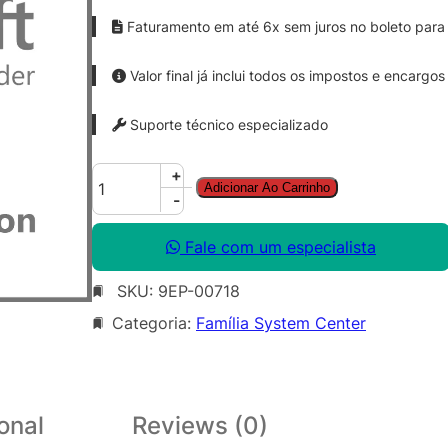
Faturamento em até 6x sem juros no boleto para 
Valor final já inclui todos os impostos e encargos
Suporte técnico especializado
S
+
Adicionar Ao Carrinho
y
-
s
C
Fale com um especialista
t
SKU:
9EP-00718
r
D
Categoria:
Família System Center
a
t
a
c
onal
Reviews (0)
t