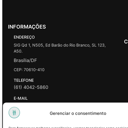
INFORMAÇÕES
ENDEREÇO
C
SIG Qd 1, N505, Ed Barão do Rio Branco, SL 123,
A50.
Brasília/DF
CEP: 70610-410
TELEFONE
(61) 4042-5860
E-MAIL
contato@promasters.net.br
Gerenciar o consentimento
HORÁRIO DE ATENDIMENTO
segunda a sexta das 9hrs às 18hrs exceto feriados.