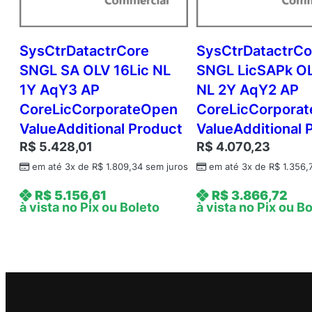
SysCtrDatactrCore
SysCtrDatactrCo
SNGL SA OLV 16Lic NL
SNGL LicSAPk OL
1Y AqY3 AP
NL 2Y AqY2 AP
CoreLicCorporateOpen
CoreLicCorpora
ValueAdditional Product
ValueAdditional 
R$
5.428,01
R$
4.070,23
em até 3x de
R$
1.809,34
sem juros
em até 3x de
R$
1.356,
R$
5.156,61
R$
3.866,72
à vista no Pix ou Boleto
à vista no Pix ou B