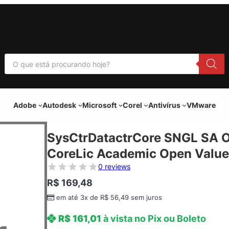
P
e
s
q
u
i
Adobe
Autodesk
Microsoft
Corel
Antivírus
VMware
s
a
r
p
SysCtrDatactrCore SNGL SA 
r
o
CoreLic Academic Open Value
d
u
0 reviews
t
o
R$
169,48
s
em até 3x de
R$
56,49
sem juros
R$
161,01
à vista no Pix ou Boleto