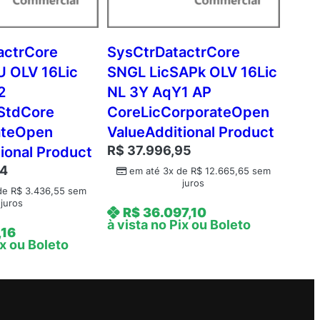
actrCore
SysCtrDatactrCore
 OLV 16Lic
SNGL LicSAPk OLV 16Lic
2
NL 3Y AqY1 AP
StdCore
CoreLicCorporateOpen
ateOpen
ValueAdditional Product
R$
37.996,95
ional Product
64
em até 3x de
R$
12.665,65
sem
juros
 de
R$
3.436,55
sem
juros
R$
36.097,10
à vista no Pix ou Boleto
,16
ix ou Boleto