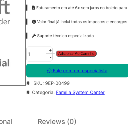
Faturamento em até 6x sem juros no boleto para 
Valor final já inclui todos os impostos e encargos
Suporte técnico especializado
S
+
Adicionar Ao Carrinho
y
-
s
C
Fale com um especialista
t
SKU:
9EP-00499
r
D
Categoria:
Família System Center
a
t
a
c
onal
Reviews (0)
t