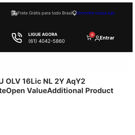
Frete Grátis para todo Brasil
Encontre nossa loja
LIGUE AGORA
0
Entrar
(61) 4042-5860
U OLV 16Lic NL 2Y AqY2
eOpen ValueAdditional Product