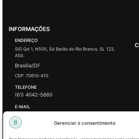
INFORMAÇÕES
ENDEREÇO
C
SIG Qd 1, N505, Ed Barão do Rio Branco, SL 123,
A50.
Brasília/DF
CEP: 70610-410
TELEFONE
(61) 4042-5860
E-MAIL
contato@promasters.net.br
Gerenciar o consentimento
HORÁRIO DE ATENDIMENTO
segunda a sexta das 9hrs às 18hrs exceto feriados.