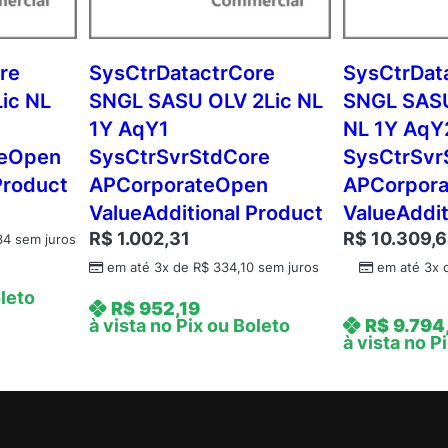
i
c
N
re
SysCtrDatactrCore
SysCtrDat
L
ic NL
SNGL SASU OLV 2Lic NL
SNGL SASU
2
1Y AqY1
NL 1Y AqY
Y
teOpen
SysCtrSvrStdCore
SysCtrSvr
A
Product
APCorporateOpen
APCorpor
q
ValueAdditional Product
ValueAddit
Y
2
R$
1.002,31
R$
10.309,
34
sem juros
S
em até 3x de
R$
334,10
sem juros
em até 3x
y
oleto
R$
952,19
s
à vista no Pix ou Boleto
R$
9.794
C
à vista no P
t
r
S
v