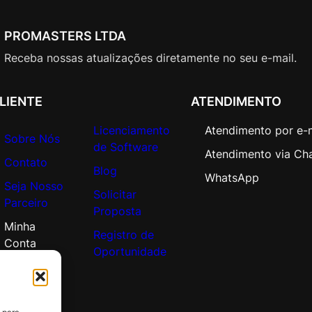
r
S
PROMASTERS LTDA
t
d
Receba nossas atualizações diretamente no seu e-mail.
C
o
LIENTE
ATENDIMENTO
r
e
Licenciamento
Atendimento por e-
A
Sobre Nós
de Software
Atendimento via Ch
P
Contato
Blog
C
WhatsApp
Seja Nosso
o
Solicitar
Parceiro
r
Proposta
p
Minha
Registro de
o
Conta
Oportunidade
r
a
t
e