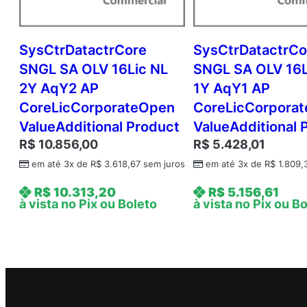
SysCtrDatactrCore
SysCtrDatactrCo
SNGL SA OLV 16Lic NL
SNGL SA OLV 16L
2Y AqY2 AP
1Y AqY1 AP
CoreLicCorporateOpen
CoreLicCorpora
ValueAdditional Product
ValueAdditional 
R$
10.856,00
R$
5.428,01
em até 3x de
R$
3.618,67
sem juros
em até 3x de
R$
1.809,
R$
10.313,20
R$
5.156,61
à vista no Pix ou Boleto
à vista no Pix ou B