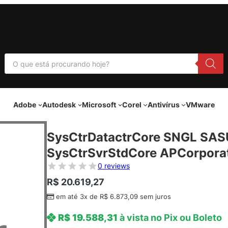
P
e
s
q
u
i
Adobe
Autodesk
Microsoft
Corel
Antivírus
VMware
s
a
r
p
SysCtrDatactrCore SNGL SAS
r
o
SysCtrSvrStdCore APCorporat
d
u
0 reviews
t
o
R$
20.619,27
s
em até 3x de
R$
6.873,09
sem juros
R$
19.588,31
à vista no Pix ou Boleto