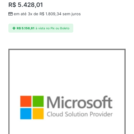
R$
5.428,01
u
e
em até 3x de
R$
1.809,34
sem juros
q
u
R$
5.156,61
à vista no Pix ou Boleto
a
n
t
i
d
a
d
e