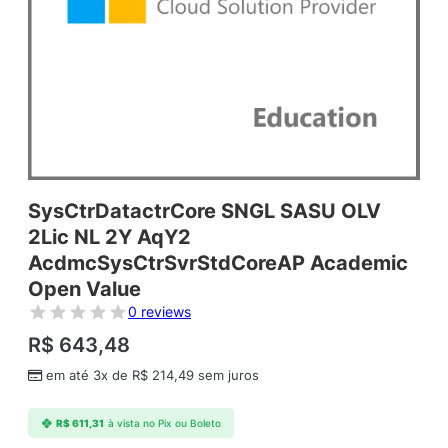
SysCtrDatactrCore SNGL SASU OLV
2Lic NL 2Y AqY2
AcdmcSysCtrSvrStdCoreAP Academic
Open Value
0 reviews
R$
643,48
em até 3x de
R$
214,49
sem juros
R$
611,31
à vista no Pix ou Boleto