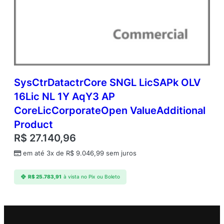
SysCtrDatactrCore SNGL LicSAPk OLV
16Lic NL 1Y AqY3 AP
CoreLicCorporateOpen ValueAdditional
Product
R$
27.140,96
em até 3x de
R$
9.046,99
sem juros
R$
25.783,91
à vista no Pix ou Boleto