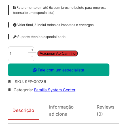
Faturamento em até 6x sem juros no boleto para empresa
(consulte um especialista)
Valor final já inclui todos os impostos e encargos
Suporte técnico especializado
S
+
Adicionar Ao Carrinho
y
-
s
C
Fale com um especialista
t
r
SKU:
9EP-00786
D
Categoria:
Família System Center
a
t
a
Informação
Reviews
c
Descrição
adicional
(0)
t
r
C