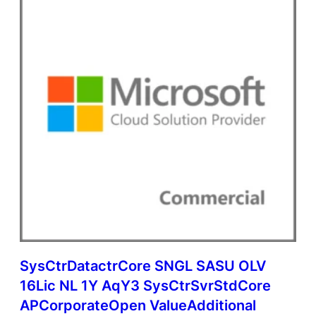
SysCtrDatactrCore SNGL SASU OLV
16Lic NL 1Y AqY3 SysCtrSvrStdCore
APCorporateOpen ValueAdditional