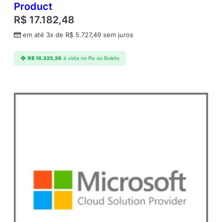
Product
R$
17.182,48
em até 3x de
R$
5.727,49
sem juros
R$
16.323,36
à vista no Pix ou Boleto