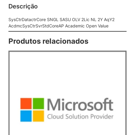
Descrição
o
r
e
SysCtrDatactrCore SNGL SASU OLV 2Lic NL 2Y AqY2
S
AcdmcSysCtrSvrStdCoreAP Academic Open Value
N
G
Produtos relacionados
L
S
A
S
U
O
L
V
2
L
i
c
N
L
2