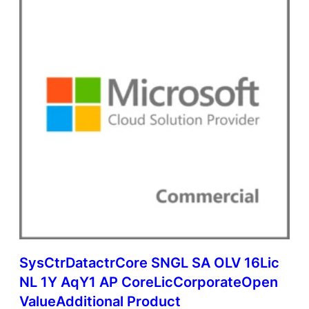
d
C
o
r
e
A
P
A
c
a
d
e
m
i
c
O
p
e
SysCtrDatactrCore SNGL SA OLV 16Lic
n
V
NL 1Y AqY1 AP CoreLicCorporateOpen
a
ValueAdditional Product
l