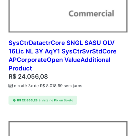
SysCtrDatactrCore SNGL SASU OLV
16Lic NL 3Y AqY1 SysCtrSvrStdCore
APCorporateOpen ValueAdditional
Product
R$
24.056,08
em até 3x de
R$
8.018,69
sem juros
R$
22.853,28
à vista no Pix ou Boleto