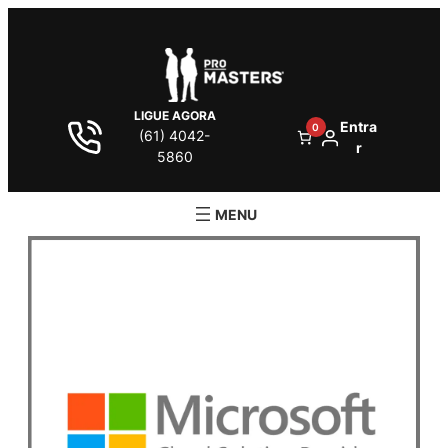
LIGUE AGORA
Entra
0
(61) 4042-
r
5860