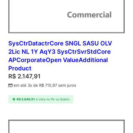
Y
A
q
Y
2
A
c
SysCtrDatactrCore SNGL SASU OLV
d
2Lic NL 1Y AqY3 SysCtrSvrStdCore
m
APCorporateOpen ValueAdditional
c
S
Product
y
R$
2.147,91
s
C
em até 3x de
R$
715,97
sem juros
t
r
R$
2.040,51
à vista no Pix ou Boleto
S
v
r
S
t