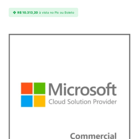
q
u
R$
10.313,20
à vista no Pix ou Boleto
a
n
t
i
d
a
d
e