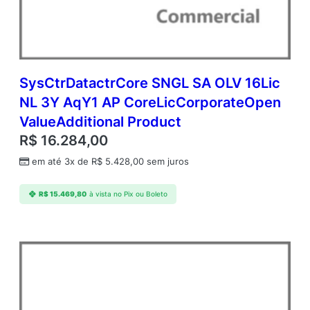
A
P
P
e
r
O
SysCtrDatactrCore SNGL SA OLV 16Lic
S
NL 3Y AqY1 AP CoreLicCorporateOpen
E
ValueAdditional Product
C
o
R$
16.284,00
r
em até 3x de
R$
5.428,00
sem juros
p
o
r
R$
15.469,80
à vista no Pix ou Boleto
a
t
e
O
p
e
n