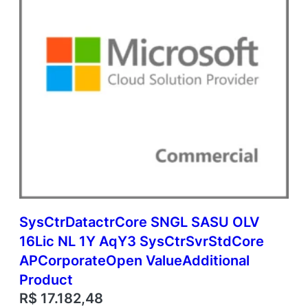
SysCtrDatactrCore SNGL SASU OLV
16Lic NL 1Y AqY3 SysCtrSvrStdCore
APCorporateOpen ValueAdditional
Product
R$
17.182,48