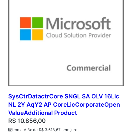
V
a
l
u
e
A
d
d
i
t
i
o
n
a
l
P
SysCtrDatactrCore SNGL SA OLV 16Lic
r
NL 2Y AqY2 AP CoreLicCorporateOpen
o
d
ValueAdditional Product
u
R$
10.856,00
c
t
em até 3x de
R$
3.618,67
sem juros