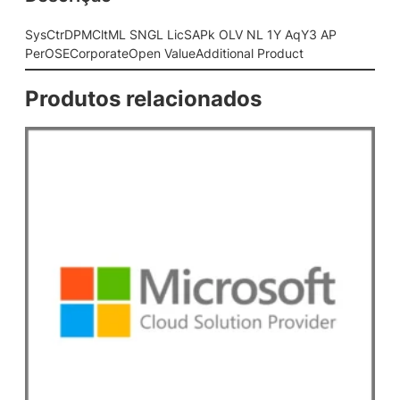
N
G
SysCtrDPMCltML SNGL LicSAPk OLV NL 1Y AqY3 AP
L
PerOSECorporateOpen ValueAdditional Product
L
i
Produtos relacionados
c
S
A
P
k
O
L
V
N
L
1
Y
A
q
Y
3