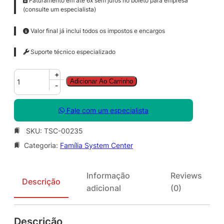
Faturamento em até 6x sem juros no boleto para empresa
(consulte um especialista)
Valor final já inclui todos os impostos e encargos
Suporte técnico especializado
S
+
Adicionar Ao Carrinho
y
-
s
C
Fale com um especialista
t
r
SKU:
TSC-00235
D
Categoria:
Família System Center
P
M
C
Informação
Reviews
l
Descrição
adicional
(0)
t
M
L
Descrição
S