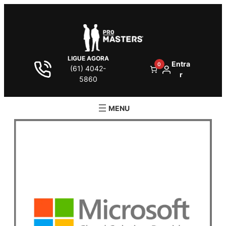
LIGUE AGORA
Entra
0
(61) 4042-
r
5860