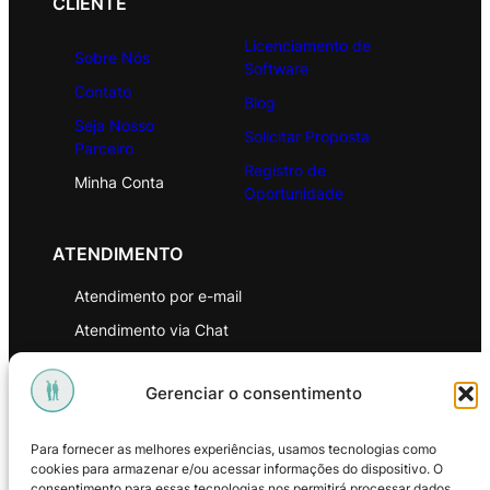
CLIENTE
Licenciamento de
Sobre Nós
Software
Contato
Blog
Seja Nosso
Solicitar Proposta
Parceiro
Registro de
Minha Conta
Oportunidade
ATENDIMENTO
Atendimento por e-mail
Atendimento via Chat
WhatsApp
Gerenciar o consentimento
INSTITUCIONAL
Para fornecer as melhores experiências, usamos tecnologias como
Política de Privacidade
cookies para armazenar e/ou acessar informações do dispositivo. O
consentimento para essas tecnologias nos permitirá processar dados