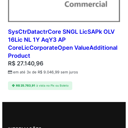
SysCtrDatactrCore SNGL LicSAPk OLV
16Lic NL 1Y AqY3 AP
CoreLicCorporateOpen ValueAdditional
Product
R$
27.140,96
em até 3x de
R$
9.046,99
sem juros
R$
25.783,91
à vista no Pix ou Boleto