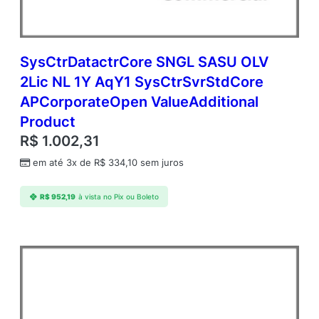
SysCtrDatactrCore SNGL SASU OLV
2Lic NL 1Y AqY1 SysCtrSvrStdCore
APCorporateOpen ValueAdditional
Product
R$
1.002,31
em até 3x de
R$
334,10
sem juros
R$
952,19
à vista no Pix ou Boleto