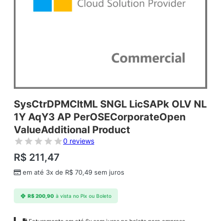
SysCtrDPMCltML SNGL LicSAPk OLV NL
1Y AqY3 AP PerOSECorporateOpen
ValueAdditional Product
0 reviews
R$
211,47
em até 3x de
R$
70,49
sem juros
R$
200,90
à vista no Pix ou Boleto