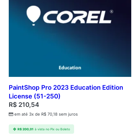
PaintShop Pro 2023 Education Edition
License (51-250)
R$
210,54
em até 3x de
R$
70,18
sem juros
R$
200,01
à vista no Pix ou Boleto