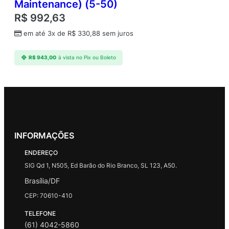
Maintenance) (5-50)
R$
992,63
em até 3x de
R$
330,88
sem juros
R$
943,00
à vista no Pix ou Boleto
INFORMAÇÕES
ENDEREÇO
SIG Qd 1, N505, Ed Barão do Rio Branco, SL 123, A50.
Brasília/DF
CEP: 70610-410
TELEFONE
(61) 4042-5860