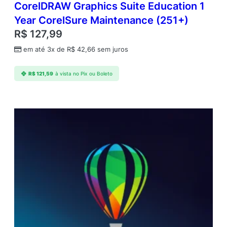
CorelDRAW Graphics Suite Education 1
Year CorelSure Maintenance (251+)
R$
127,99
em até 3x de
R$
42,66
sem juros
R$
121,59
à vista no Pix ou Boleto