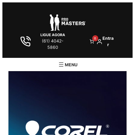
LIGUE AGORA
Entra
0
(61) 4042-
r
5860