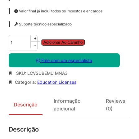
Valor final já inclui todos os impostos e encargos
Suporte técnico especializado
V
+
Adicionar Ao Carrinho
i
-
d
e
Fale com um especialista
o
S
SKU:
LCVSUBEML1MNA3
t
Categoria:
Education Licenses
u
d
i
Informação
Reviews
o
Descrição
adicional
(0)
B
&
E
Descrição
A
c