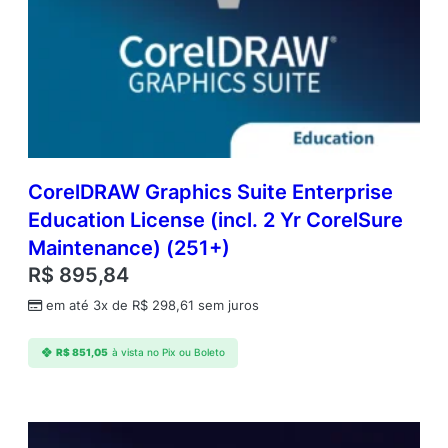
CorelDRAW Graphics Suite Enterprise
Education License (incl. 2 Yr CorelSure
Maintenance) (251+)
R$
895,84
em até 3x de
R$
298,61
sem juros
R$
851,05
à vista no Pix ou Boleto