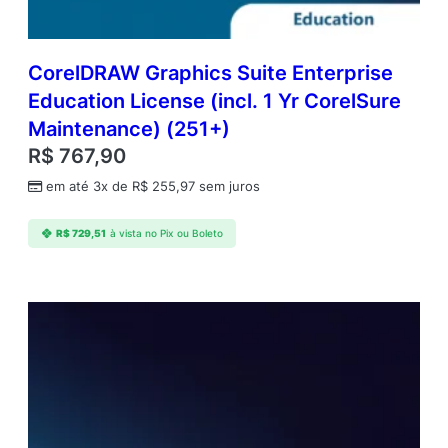
)
(
5
1
CorelDRAW Graphics Suite Enterprise
-
Education License (incl. 1 Yr CorelSure
2
Maintenance) (251+)
5
0
R$
767,90
)
em até 3x de
R$
255,97
sem juros
q
u
a
R$
729,51
à vista no Pix ou Boleto
n
t
i
d
a
d
e