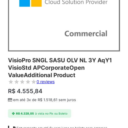
VisioPro SNGL SASU OLV NL 3Y AqY1
VisioStd APCorporateOpen
ValueAdditional Product
0 reviews
R$
4.555,84
em até 3x de
R$
1.518,61
sem juros
R$
4.328,05
à vista no Pix ou Boleto