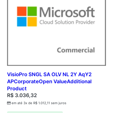
VisioPro SNGL SA OLV NL 2Y AqY2
APCorporateOpen ValueAdditional
Product
R$
3.036,32
em até 3x de
R$
1.012,11
sem juros