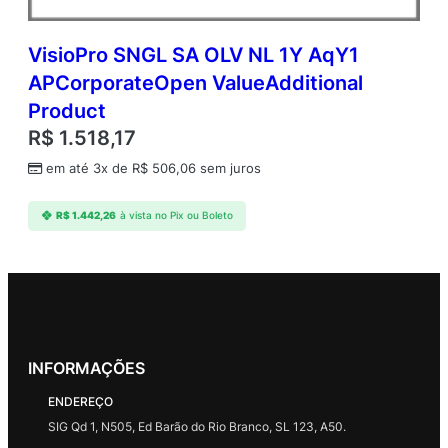
VisioPro SNGL SA OLV NL 1Y AqY1
APCorporateOpen ValueAdditional
Product
R$
1.518,17
em até 3x de
R$
506,06
sem juros
R$
1.442,26
à vista no Pix ou Boleto
INFORMAÇÕES
ENDEREÇO
SIG Qd 1, N505, Ed Barão do Rio Branco, SL 123, A50.