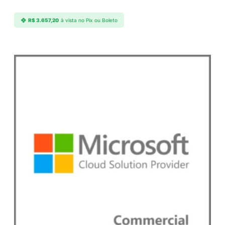
a
d
R$
3.657,20
à vista no Pix ou Boleto
e