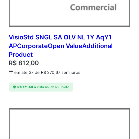
P
C
o
r
p
o
VisioStd SNGL SA OLV NL 1Y AqY1
r
APCorporateOpen ValueAdditional
a
Product
t
e
R$
812,00
O
em até 3x de
R$
270,67
sem juros
p
e
n
R$
771,40
à vista no Pix ou Boleto
V
a
l
u
e
A
d