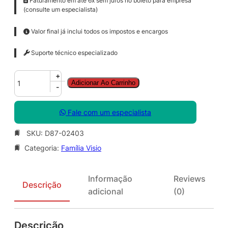
Faturamento em até 6x sem juros no boleto para empresa
(consulte um especialista)
Valor final já inclui todos os impostos e encargos
Suporte técnico especializado
V
+
Adicionar Ao Carrinho
i
-
s
i
Fale com um especialista
o
P
SKU:
D87-02403
r
Categoria:
Família Visio
o
S
N
Informação
Reviews
G
Descrição
adicional
(0)
L
S
A
Descrição
S