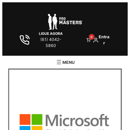
LIGUE AGORA
Entra
0
(61) 4042-
r
5860