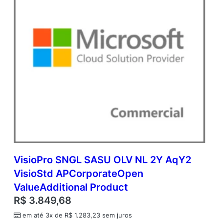
d
i
t
i
o
n
a
l
P
r
o
d
u
c
t
q
VisioPro SNGL SASU OLV NL 2Y AqY2
u
VisioStd APCorporateOpen
a
n
ValueAdditional Product
t
R$
3.849,68
i
d
em até 3x de
R$
1.283,23
sem juros