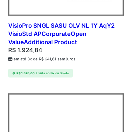
VisioPro SNGL SASU OLV NL 1Y AqY2
VisioStd APCorporateOpen
ValueAdditional Product
R$
1.924,84
em até 3x de
R$
641,61
sem juros
R$
1.828,60
à vista no Pix ou Boleto