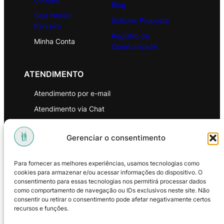
Blog
Seja Nosso
Solicitar Proposta
Parceiro
Registro de
Minha Conta
Oportunidade
ATENDIMENTO
Atendimento por e-mail
Atendimento via Chat
WhatsApp
Gerenciar o consentimento
INSTITUCIONAL
Para fornecer as melhores experiências, usamos tecnologias como
Política de Privacidade
cookies para armazenar e/ou acessar informações do dispositivo. O
consentimento para essas tecnologias nos permitirá processar dados
Política de Troca e Devoluções
como comportamento de navegação ou IDs exclusivos neste site. Não
consentir ou retirar o consentimento pode afetar negativamente certos
Política de Reembolso
recursos e funções.
Termos & Condições de Uso