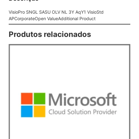
U
O
VisioPro SNGL SASU OLV NL 3Y AqY1 VisioStd
L
APCorporateOpen ValueAdditional Product
V
N
Produtos relacionados
L
3
Y
A
q
Y
1
V
i
s
i
o
S
t
d
A