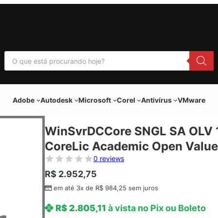
P
e
s
q
u
i
Adobe
Autodesk
Microsoft
Corel
Antivírus
VMware
s
a
r
p
WinSvrDCCore SNGL SA OLV 
r
o
CoreLic Academic Open Value
d
u
0 reviews
t
o
R$
2.952,75
s
em até 3x de
R$
984,25
sem juros
R$
2.805,11
à vista no Pix ou Boleto