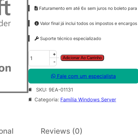
Faturamento em até 6x sem juros no boleto para 
Valor final já inclui todos os impostos e encargos
Suporte técnico especializado
W
+
Adicionar Ao Carrinho
i
-
n
S
Fale com um especialista
v
SKU:
9EA-01131
r
D
Categoria:
Família Windows Server
C
C
o
r
onal
Reviews (0)
e