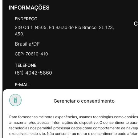
INFORMAÇÕES
ENDEREÇO
C
SIG Qd 1, N505, Ed Barão do Rio Branco, SL 123,
A50.
Brasília/DF
CEP: 70610-410
TELEFONE
(61) 4042-5860
E-MAIL
contato@promasters.net.br
Gerenciar o consentimento
HORÁRIO DE ATENDIMENTO
segunda a sexta das 9hrs às 18hrs exceto feriados.
Para fornecer as melhores experiências, usamos tecnologias como cookies
armazenar e/ou acessar informações do dispositivo. O consentimento para
Facebook
Instagram
Youtube
tecnologias nos permitirá processar dados como comportamento de naveg
exclusivos neste site. Não consentir ou retirar o consentimento pode afetar