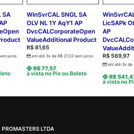
q
Y
 SA
WinSvrCAL SNGL SA
WinSvrCA
3
 AP
OLV NL 1Y AqY1 AP
LicSAPk O
A
teOpen
DvcCALCorporateOpen
AP
c
Product
ValueAdditional Product
DvcCALCo
d
R$
81,65
ValueAddit
m
R$
569,97
c
em juros
em até 3x de
R$
27,22
sem juros
A
em até 3x de
R$
77,57
P
oleto
à vista no Pix ou Boleto
R$
541,4
C
à vista no P
o
r
e
L
i
c
PROMASTERS LTDA
A