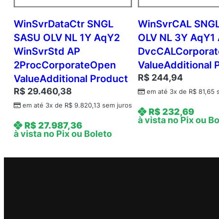
WinSvrDataCtr SNGL
WinSvrCAL SNGL
SASU OLV NL 1Y AqY2
OLV NL 3Y AqY1
WinSvrStd AP
DvcCALCorpora
2ProcCorporateOpen
ValueAdditional 
R$
244,94
ValueAdditional Product
R$
29.460,38
em até 3x de
R$
81,65
s
em até 3x de
R$
9.820,13
sem juros
R$
232,69
à vista no Pix ou B
R$
27.987,36
à vista no Pix ou Boleto