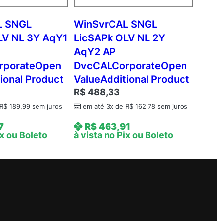
L SNGL
WinSvrCAL SNGL
LV NL 3Y AqY1
LicSAPk OLV NL 2Y
AqY2 AP
rporateOpen
DvcCALCorporateOpen
ional Product
ValueAdditional Product
R$
488,33
R$
189,99
sem juros
em até 3x de
R$
162,78
sem juros
7
R$
463,91
ix ou Boleto
à vista no Pix ou Boleto