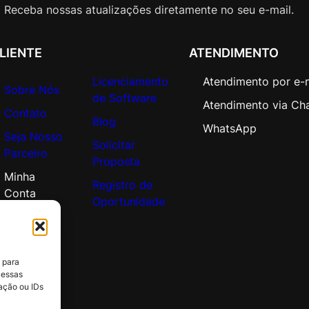
c
Receba nossas atualizações diretamente no seu e-mail.
a
d
LIENTE
ATENDIMENTO
e
m
Licenciamento
Atendimento por e-
i
Sobre Nós
de Software
c
Atendimento via Ch
Contato
O
Blog
WhatsApp
Seja Nosso
p
Solicitar
Parceiro
e
Proposta
n
Minha
Registro de
V
Conta
Oportunidade
a
l
u
e
 para
q
 essas
u
ação ou IDs
a