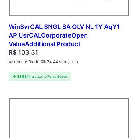
WinSvrCAL SNGL SA OLV NL 1Y AqY1
AP UsrCALCorporateOpen
ValueAdditional Product
R$
103,31
em até 3x de
R$
34,44
sem juros
R$
98,14
à vista no Pix ou Boleto