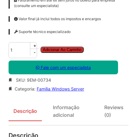
Faturamento em até 6x sem juros no boleto para empresa
(consulte um especialista)
Valor final já inclui todos os impostos e encargos
Suporte técnico especializado
W
+
Adicionar Ao Carrinho
i
-
n
S
Fale com um especialista
v
r
SKU:
9EM-00734
S
Categoria:
Família Windows Server
T
D
C
Informação
Reviews
o
Descrição
adicional
(0)
r
e
S
Descrição
N