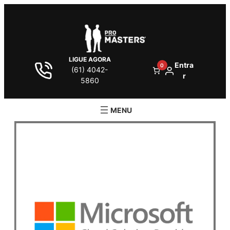
LIGUE AGORA
Entra
0
(61) 4042-
r
5860