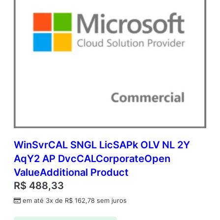
WinSvrCAL SNGL LicSAPk OLV NL 2Y
AqY2 AP DvcCALCorporateOpen
ValueAdditional Product
R$
488,33
em até 3x de
R$
162,78
sem juros