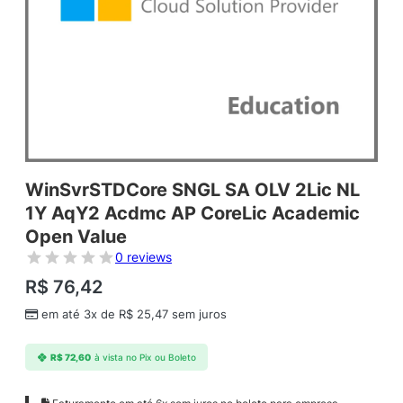
WinSvrSTDCore SNGL SA OLV 2Lic NL
1Y AqY2 Acdmc AP CoreLic Academic
Open Value
0 reviews
R$
76,42
em até 3x de
R$
25,47
sem juros
R$
72,60
à vista no Pix ou Boleto