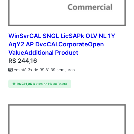
d
m
c
A
P
C
WinSvrCAL SNGL LicSAPk OLV NL 1Y
o
AqY2 AP DvcCALCorporateOpen
r
ValueAdditional Product
e
L
R$
244,16
i
em até 3x de
R$
81,39
sem juros
c
A
c
R$
231,95
à vista no Pix ou Boleto
a
d
e
m
i
c
O