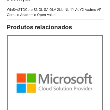
G
L
WinSvrSTDCore SNGL SA OLV 2Lic NL 1Y AqY2 Acdmc AP
S
CoreLic Academic Open Value
A
O
Produtos relacionados
L
V
2
L
i
c
N
L
1
Y
A
q
Y
2
A
c