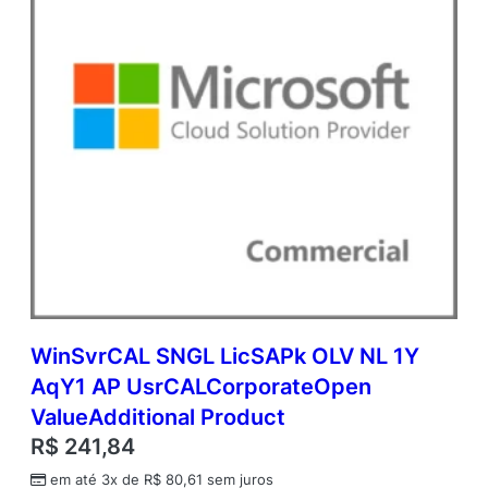
p
e
n
V
a
l
u
e
q
u
a
n
t
i
d
a
WinSvrCAL SNGL LicSAPk OLV NL 1Y
d
AqY1 AP UsrCALCorporateOpen
e
ValueAdditional Product
R$
241,84
em até 3x de
R$
80,61
sem juros