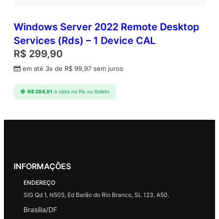
Windows Server 2022 Remote Desktop
Services (Rds) – 1 Device CAL
R$
299,90
em até 3x de
R$
99,97
sem juros
R$
284,91
à vista no Pix ou Boleto
INFORMAÇÕES
ENDEREÇO
SIG Qd 1, N505, Ed Barão do Rio Branco, SL 123, A50.
Brasília/DF