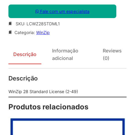
Fale com um especialista
SKU:
LCWZ28STDML1
Categoria:
WinZip
Informação
Reviews
Descrição
adicional
(0)
Descrição
WinZip 28 Standard License (2-49)
Produtos relacionados