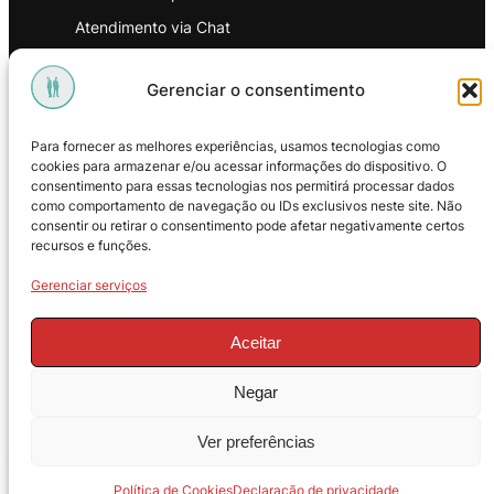
Atendimento via Chat
WhatsApp
Gerenciar o consentimento
INSTITUCIONAL
Para fornecer as melhores experiências, usamos tecnologias como
Política de Privacidade
cookies para armazenar e/ou acessar informações do dispositivo. O
consentimento para essas tecnologias nos permitirá processar dados
Política de Troca e Devoluções
como comportamento de navegação ou IDs exclusivos neste site. Não
consentir ou retirar o consentimento pode afetar negativamente certos
Política de Reembolso
recursos e funções.
Termos & Condições de Uso
Gerenciar serviços
Aceitar
Negar
© 2025 – ProMasters. CNPJ:
Ver preferências
18.269.230/0001-16. Todos os direitos
reservados.
Política de Cookies
Declaração de privacidade