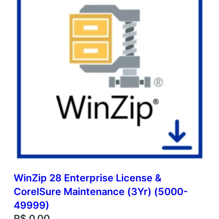
WinZip 28 Enterprise License &
CorelSure Maintenance (3Yr) (5000-
49999)
R$
0,00