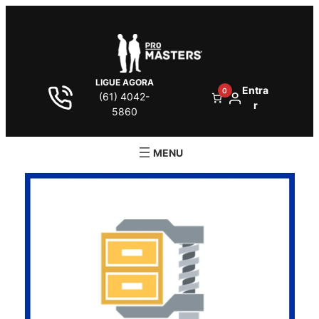
LIGUE AGORA
Entra
0
(61) 4042-
r
5860