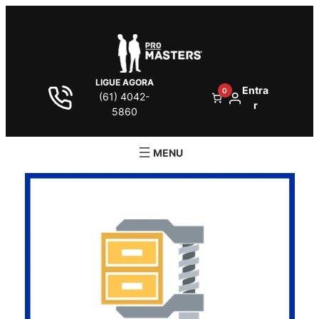
LIGUE AGORA
Entra
0
(61) 4042-
r
5860