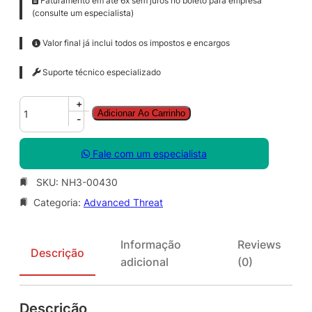
Faturamento em até 6x sem juros no boleto para empresa
(consulte um especialista)
Valor final já inclui todos os impostos e encargos
Suporte técnico especializado
A
+
Adicionar Ao Carrinho
d
-
v
a
Fale com um especialista
n
c
SKU:
NH3-00430
e
Categoria:
Advanced Threat
d
T
h
Informação
Reviews
r
Descrição
adicional
(0)
e
a
t
Descrição
A