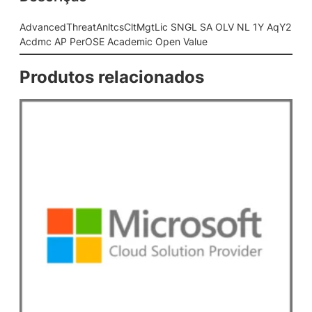
n
l
AdvancedThreatAnltcsCltMgtLic SNGL SA OLV NL 1Y AqY2
t
Acdmc AP PerOSE Academic Open Value
c
s
Produtos relacionados
C
l
t
M
g
t
L
i
c
S
N
G
L
S
A
O