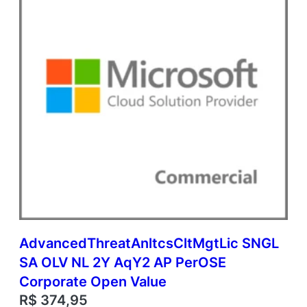
S
E
A
c
a
d
e
m
i
c
O
p
e
n
V
a
l
AdvancedThreatAnltcsCltMgtLic SNGL
u
e
SA OLV NL 2Y AqY2 AP PerOSE
q
Corporate Open Value
u
R$
374,95
a