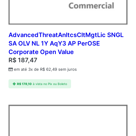
AdvancedThreatAnltcsCltMgtLic SNGL
SA OLV NL 1Y AqY3 AP PerOSE
Corporate Open Value
R$
187,47
em até 3x de
R$
62,49
sem juros
R$
178,10
à vista no Pix ou Boleto