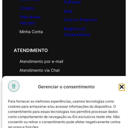
Software
Contato
Blog
Seja Nosso
Solicitar Proposta
Parceiro
Registro de
Minha Conta
Oportunidade
ATENDIMENTO
Atendimento por e-mail
Atendimento via Chat
WhatsApp
Gerenciar o consentimento
INSTITUCIONAL
Para fornecer as melhores experiências, usamos tecnologias como
Política de Privacidade
cookies para armazenar e/ou acessar informações do dispositivo. O
consentimento para essas tecnologias nos permitirá processar dados
Política de Troca e Devoluções
como comportamento de navegação ou IDs exclusivos neste site. Não
consentir ou retirar o consentimento pode afetar negativamente certos
Política de Reembolso
recursos e funções.