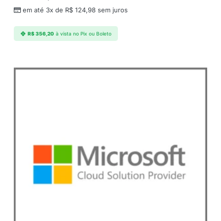
n
em até 3x de
R$
124,98
sem juros
t
i
R$
356,20
à vista no Pix ou Boleto
d
a
d
e