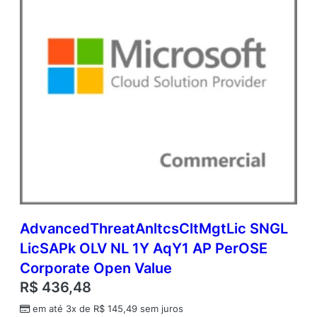
AdvancedThreatAnltcsCltMgtLic SNGL
LicSAPk OLV NL 1Y AqY1 AP PerOSE
Corporate Open Value
R$
436,48
em até 3x de
R$
145,49
sem juros