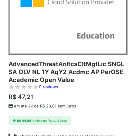
AdvancedThreatAnltcsCltMgtLic SNGL
SA OLV NL 1Y AqY2 Acdmc AP PerOSE
Academic Open Value
0 reviews
R$
47,21
em até 2x de
R$
23,61
sem juros
R$
44,85
à vista no Pix ou Boleto