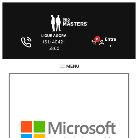
LIGUE AGORA
Entra
0
(61) 4042-
r
5860