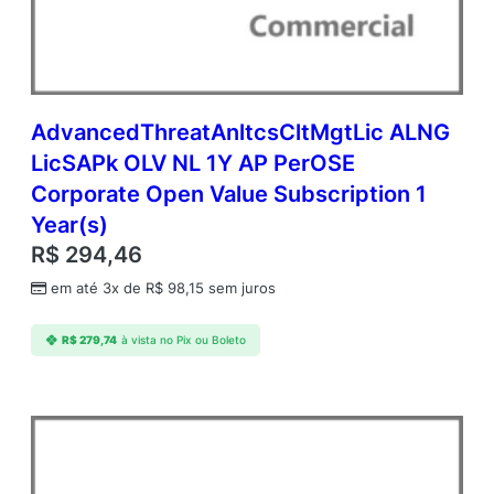
L
V
N
L
1
Y
AdvancedThreatAnltcsCltMgtLic ALNG
A
LicSAPk OLV NL 1Y AP PerOSE
q
Corporate Open Value Subscription 1
Y
2
Year(s)
A
R$
294,46
c
d
em até 3x de
R$
98,15
sem juros
m
c
R$
279,74
à vista no Pix ou Boleto
A
P
P
e
r
O