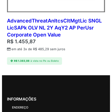
AdvancedThreatAnltcsCltMgtLic SNGL
LicSAPk OLV NL 2Y AqY2 AP PerUsr
Corporate Open Value
R$
1.455,87
em até 3x de
R$
485,29
sem juros
R$
1.383,08
à vista no Pix ou Boleto
INFORMAÇÕES
ENDEREÇO