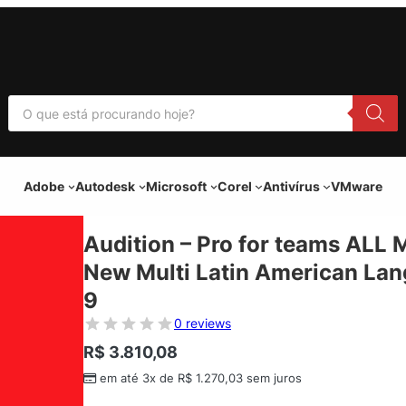
P
e
s
q
u
i
Adobe
Autodesk
Microsoft
Corel
Antivírus
VMware
s
a
r
p
Audition – Pro for teams ALL 
r
o
New Multi Latin American Lang
d
u
9
t
o
0 reviews
s
R$
3.810,08
em até 3x de
R$
1.270,03
sem juros