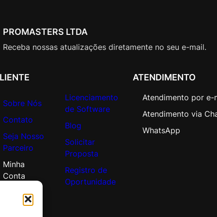
t
i
o
PROMASTERS LTDA
n
Receba nossas atualizações diretamente no seu e-mail.
N
e
w
LIENTE
ATENDIMENTO
M
Licenciamento
Atendimento por e-
u
Sobre Nós
de Software
l
Atendimento via Ch
Contato
t
Blog
WhatsApp
i
Seja Nosso
Solicitar
L
Parceiro
Proposta
a
Minha
t
Registro de
Conta
i
Oportunidade
n
A
m