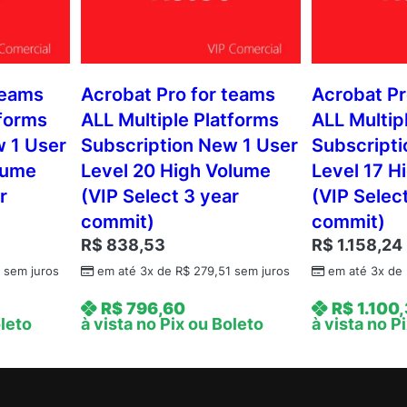
l
e
P
l
a
teams
Acrobat Pro for teams
Acrobat Pr
t
tforms
ALL Multiple Platforms
ALL Multip
f
w 1 User
Subscription New 1 User
Subscripti
o
lume
Level 20 High Volume
Level 17 H
r
r
(VIP Select 3 year
(VIP Selec
m
commit)
commit)
s
S
R$
838,53
R$
1.158,24
u
7
sem juros
em até 3x de
R$
279,51
sem juros
em até 3x de
b
R$
796,60
R$
1.100
s
oleto
à vista no Pix ou Boleto
à vista no P
c
r
i
p