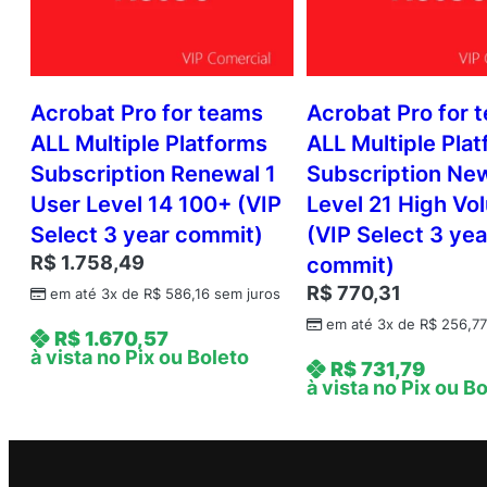
Acrobat Pro for teams
Acrobat Pro for 
ALL Multiple Platforms
ALL Multiple Pla
Subscription Renewal 1
Subscription Ne
User Level 14 100+ (VIP
Level 21 High Vo
Select 3 year commit)
(VIP Select 3 yea
R$
1.758,49
commit)
R$
770,31
em até 3x de
R$
586,16
sem juros
em até 3x de
R$
256,7
R$
1.670,57
à vista no Pix ou Boleto
R$
731,79
à vista no Pix ou B