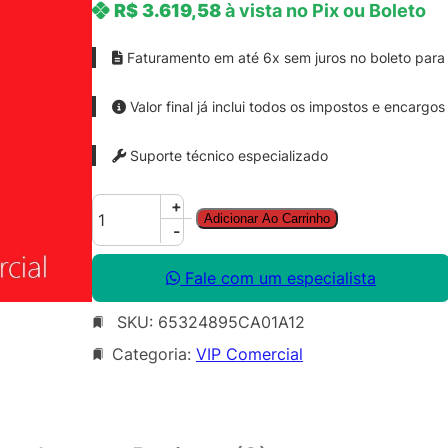
R$
3.619,58
à vista no Pix ou Boleto
Faturamento em até 6x sem juros no boleto para 
Valor final já inclui todos os impostos e encargos
Suporte técnico especializado
A
+
Adicionar Ao Carrinho
u
-
d
i
Fale com um especialista
t
SKU:
65324895CA01A12
i
o
Categoria:
VIP Comercial
n
–
P
r