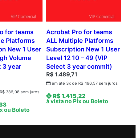
o for teams
Acrobat Pro for teams
le Platforms
ALL Multiple Platforms
on New 1 User
Subscription New 1 User
igh Volume
Level 12 10 – 49 (VIP
t 3 year
Select 3 year commit)
R$
1.489,71
em até 3x de
R$
496,57
sem juros
R$
386,08
sem juros
R$
1.415,22
à vista no Pix ou Boleto
,33
ix ou Boleto