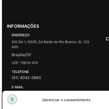
INFORMAÇÕES
ENDEREÇO
C
SIG Qd 1, N505, Ed Barão do Rio Branco, SL 123,
A50.
Brasília/DF
CEP: 70610-410
TELEFONE
(61) 4042-5860
E-MAIL
contato@promasters.net.br
Gerenciar o consentimento
HORÁRIO DE ATENDIMENTO
segunda a sexta das 9hrs às 18hrs exceto feriados.