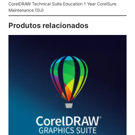
a
CorelDRAW Technical Suite Education 1 Year CorelSure
l
Maintenance (SU)
S
u
Produtos relacionados
i
t
e
E
d
u
c
a
t
i
o
n
1
Y
e
a
r