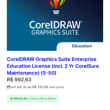
CorelDRAW Graphics Suite Enterprise
Education License (incl. 2 Yr CorelSure
Maintenance) (5-50)
R$
992,63
em até 3x de
R$
330,88
sem juros
R$
943,00
à vista no Pix ou Boleto