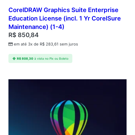
CorelDRAW Graphics Suite Enterprise
Education License (incl. 1 Yr CorelSure
Maintenance) (1-4)
R$
850,84
em até 3x de
R$
283,61
sem juros
R$
808,30
à vista no Pix ou Boleto