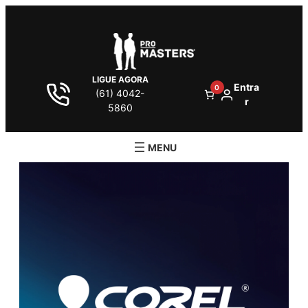
LIGUE AGORA
Entra
0
(61) 4042-
r
5860