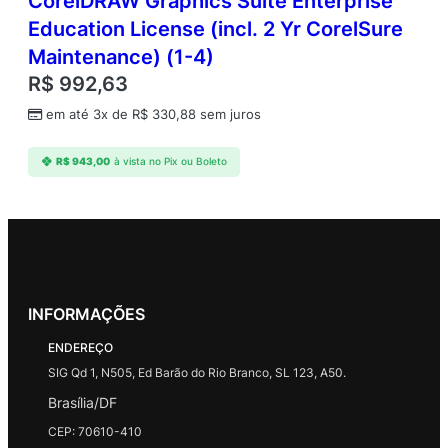
CorelDRAW Graphics Suite Enterprise
Education License (incl. 2 Yr CorelSure
Maintenance) (1-4)
R$
992,63
em até 3x de
R$
330,88
sem juros
R$
943,00
à vista no Pix ou Boleto
INFORMAÇÕES
ENDEREÇO
SIG Qd 1, N505, Ed Barão do Rio Branco, SL 123, A50.
Brasília/DF
CEP: 70610-410