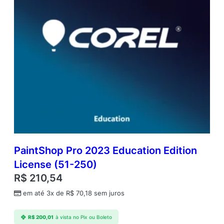
U
)
q
u
a
n
t
i
d
a
d
e
PaintShop Pro 2023 Education Edition
License (51-250)
R$
210,54
em até 3x de
R$
70,18
sem juros
R$
200,01
à vista no Pix ou Boleto