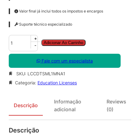
Valor final já inclui todos os impostos e encargos
Suporte técnico especializado
C
+
Adicionar Ao Carrinho
o
-
r
e
Fale com um especialista
l
D
SKU:
LCCDTSML1MNA1
R
Categoria:
Education Licenses
A
W
T
Informação
Reviews
e
Descrição
adicional
(0)
c
h
n
Descrição
i
c