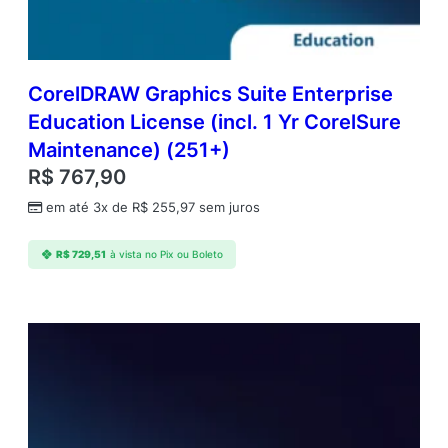
C
o
r
e
l
CorelDRAW Graphics Suite Enterprise
S
Education License (incl. 1 Yr CorelSure
u
Maintenance) (251+)
r
e
R$
767,90
M
em até 3x de
R$
255,97
sem juros
a
i
n
R$
729,51
à vista no Pix ou Boleto
t
e
n
a
n
c
e
(
S