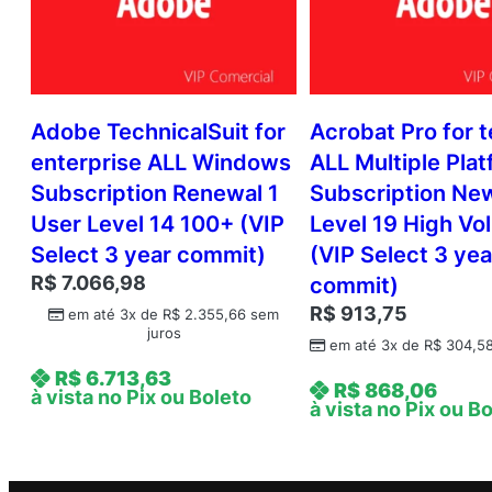
Adobe TechnicalSuit for
Acrobat Pro for 
enterprise ALL Windows
ALL Multiple Pla
Subscription Renewal 1
Subscription Ne
User Level 14 100+ (VIP
Level 19 High Vo
Select 3 year commit)
(VIP Select 3 yea
R$
7.066,98
commit)
R$
913,75
em até 3x de
R$
2.355,66
sem
juros
em até 3x de
R$
304,5
R$
6.713,63
R$
868,06
à vista no Pix ou Boleto
à vista no Pix ou B