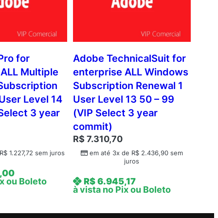
Pro for
Adobe TechnicalSuit for
 ALL Multiple
enterprise ALL Windows
Subscription
Subscription Renewal 1
User Level 14
User Level 13 50 – 99
Select 3 year
(VIP Select 3 year
commit)
R$
7.310,70
R$
1.227,72
sem juros
em até 3x de
R$
2.436,90
sem
juros
,00
ix ou Boleto
R$
6.945,17
à vista no Pix ou Boleto