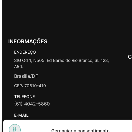
INFORMAÇÕES
ENDEREÇO
C
SIG Qd 1, N505, Ed Barão do Rio Branco, SL 123,
A50.
Brasília/DF
CEP: 70610-410
TELEFONE
(61) 4042-5860
E-MAIL
contato@promasters.net.br
Gerenciar o consentimento
HORÁRIO DE ATENDIMENTO