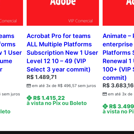
teams
Acrobat Pro for teams
Animate – 
tforms
ALL Multiple Platforms
enterprise
w 1 User
Subscription New 1 User
Platforms 
lume
Level 12 10 – 49 (VIP
Renewal 1 
r
Select 3 year commit)
100+ (VIP 
R$
1.489,71
commit)
R$
3.683,16
em até 3x de
R$
496,57
sem juros
8
sem juros
em até 3x de
R$
1.415,22
à vista no Pix ou Boleto
R$
3.499
oleto
à vista no P