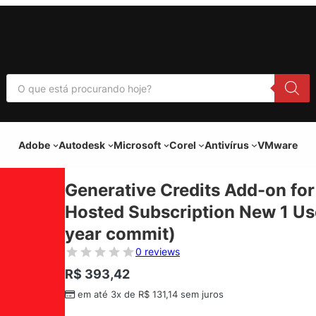
P
e
s
q
u
i
Adobe
Autodesk
Microsoft
Corel
Antivírus
VMware
s
a
r
p
Generative Credits Add-on for
r
o
Hosted Subscription New 1 Use
d
u
year commit)
t
o
0 reviews
s
R$
393,42
em até 3x de
R$
131,14
sem juros