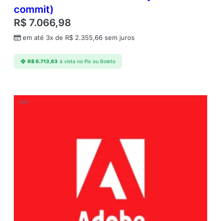
commit)
R$
7.066,98
em até 3x de
R$
2.355,66
sem juros
R$
6.713,63
à vista no Pix ou Boleto