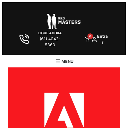
LIGUE AGORA
Entra
0
(61) 4042-
r
5860