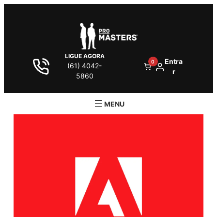
LIGUE AGORA
Entra
0
(61) 4042-
r
5860