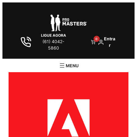
LIGUE AGORA
Entra
0
(61) 4042-
r
5860