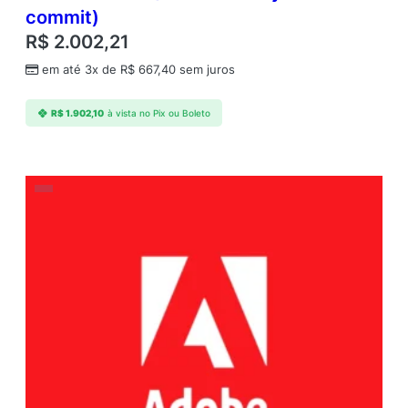
commit)
R$
2.002,21
em até 3x de
R$
667,40
sem juros
R$
1.902,10
à vista no Pix ou Boleto